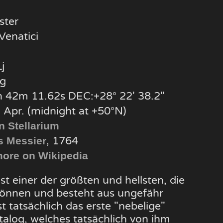
ster
Venatici
j
g
 42m 11.62s DEC:+28° 22′ 38.2″
 Apr. (midnight at +50°N)
n Stellarium
, 1764
s Messier
ore on Wikipedia
t einer der größten und hellsten, die
önnen und besteht aus ungefähr
t tatsächlich das erste "nebelige"
talog, welches tatsächlich von ihm