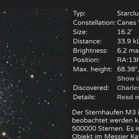
Typ:
Starclu
Constellation:
Canes 
Size:
16.2'
Distance:
33.9 kL
Brightness:
6.2 ma
Position:
RA:13h
Max. height:
68.38°,
Show i
Discovered:
Charle
Details:
Read m
Der Sternhaufen M3 is
beobachtet werden k
500000 Sternen. Es is
Objekt im Messier Ka