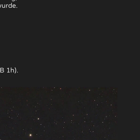
wurde.
B 1h).