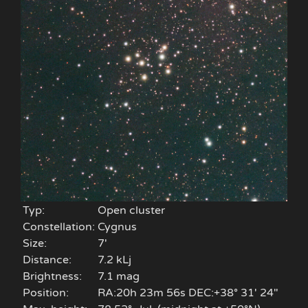
Typ:
Open cluster
Constellation:
Cygnus
Size:
7'
Distance:
7.2 kLj
Brightness:
7.1 mag
Position:
RA:20h 23m 56s DEC:+38° 31′ 24″