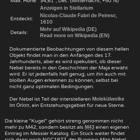
Max. Höhe:
34,61°, Dec. (Mitternacht, +50°N)
Anzeigen in Stellarium
,
Nicolas-Claude Fabri de Peiresc
Entdeckt:
1610
Mehr auf Wikipedia (DE)
Details:
Read more on Wikipedia (EN)
Dokumentierte Beobachtungen von diesem hellen
Objekt findet man in den Anfängen des 17.
Jahrhunderts, aber es wird spekuliert, ob dieser
Nebel bereits in den Geschichten der Maja erwäht
wird. Er ist jedenfalls hell genug, um ihn auch mit
bloßen Augen erkennen zu können, selbst bei
nicht ganz optimalen Bedingungen.
Der Nebel ist Teil der interstellaren
Molekülwolke
, ein Entstehungsgebiet für neue Sterne.
im Orion
Die kleine "Kugel" gehört streng genommen nicht
mehr zu M42, sondern besitzt als
einen eigenen
M43
Eintrag im Messier Katalog. Ein Stück weiter findet
sich dann noch NGC1977, der Running-Man Nebel.