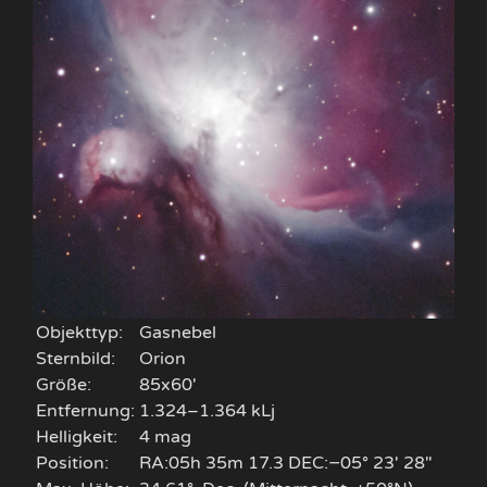
Objekttyp:
Gasnebel
Sternbild:
Orion
Größe:
85x60'
Entfernung:
1.324–1.364 kLj
Helligkeit:
4 mag
Position:
RA:05h 35m 17.3 DEC:−05° 23′ 28″